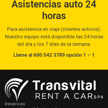
Asistencias auto 24
horas
Para asistencia en viaje (clientes activos).
Nuestro equipo está disponible las 24 horas
del día y los 7 días de la semana.
Llame al 600 542 3789 opción 1 – 1
Reservas